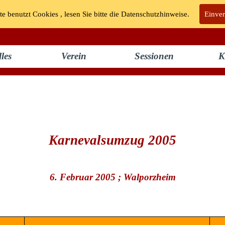
te benutzt Cookies , lesen Sie bitte die Datenschutzhinweise.
KG "Bunte Kuh" Walporzheim e.V.
Einve
les
Verein
Sessionen
K
Karnevalsumzug 2005
6. Februar 2005
; Walporzheim