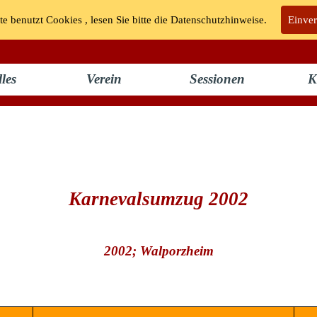
te benutzt Cookies , lesen Sie bitte die Datenschutzhinweise.
KG "Bunte Kuh" Walporzheim e.V.
Einve
les
Verein
Sessionen
K
Karnevalsumzug 2002
2002
; Walporzheim