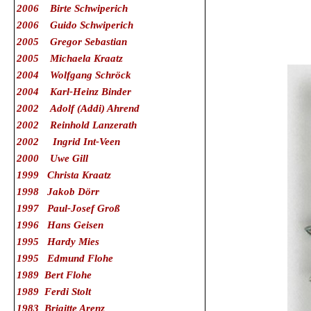
2006 Birte Schwiperich
2006 Guido Schwiperich
2005 Gregor Sebastian
2005 Michaela Kraatz
2004 Wolfgang Schröck
2004 Karl-Heinz Binder
2002 Adolf (Addi) Ahrend
2002 Reinhold Lanzerath
2002 Ingrid Int-Veen
2000 Uwe Gill
1999 Christa Kraatz
1998 Jakob Dörr
1997 Paul-Josef Groß
1996 Hans Geisen
1995 Hardy Mies
1995 Edmund Flohe
1989 Bert Flohe
1989 Ferdi Stolt
1983 Brigitte Arenz