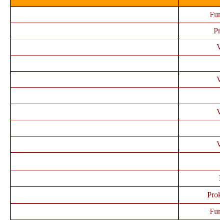
Fu
Pr
V
V
V
V
Pro
Fu