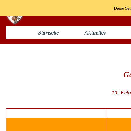
KG "Bun
Diese Sei
Startseite
Aktuelles
Prunksitzung 1971
Ga
13. Feb