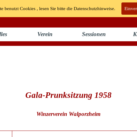
te benutzt Cookies , lesen Sie bitte die Datenschutzhinweise.
KG "Bunte Kuh" Walporzheim e.V.
Einve
les
Verein
Sessionen
K
Gala-Prunksitzung 1958
Winzerverein Walporzheim