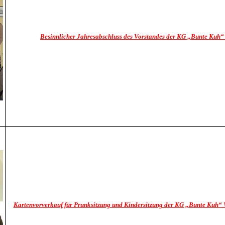
Besinnlicher Jahresabschluss des Vorstandes der KG „Bunte Kuh
Kartenvorverkauf für Prunksitzung und Kindersitzung der KG „Bunte Kuh“ W