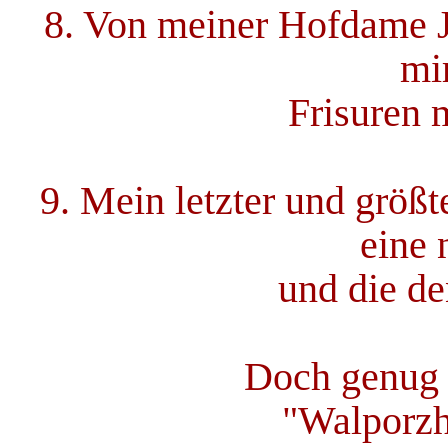
8. Von meiner Hofdame J
mi
Frisuren 
9. Mein letzter und größ
eine 
und die de
Doch genug d
"Walporzh