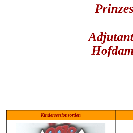
Prinze
Adjutant
Hofdame
Kindersessionsorden