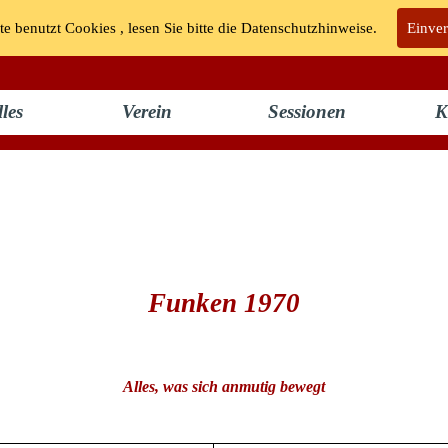
te benutzt Cookies , lesen Sie bitte die Datenschutzhinweise.
KG "Bunte Kuh" Walporzheim e.V.
Einve
les
Verein
Sessionen
K
Funken 1970
Alles, was sich anmutig bewegt