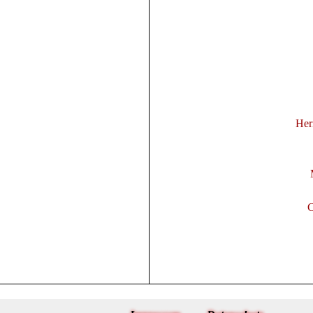
Her
C