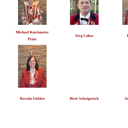
Michael Knickmeier
Jörg Lukas
Prinz
Kerstin Gölden
Birte Schwiperich
S