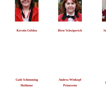
Kerstin Gölden
Birte Schwiperich
S
Gabi Schimming
Andrea Wittkopf
Hofdame
Prinzessin