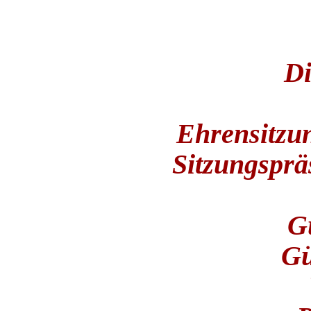
Di
Ehrensitzun
Sitzungsprä
G
Gü